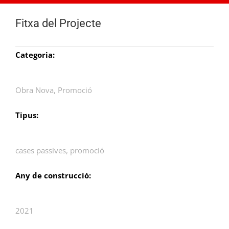
Fitxa del Projecte
Categoria:
Obra Nova
,
Promoció
Tipus:
cases passives
,
promoció
Any de construcció:
2021