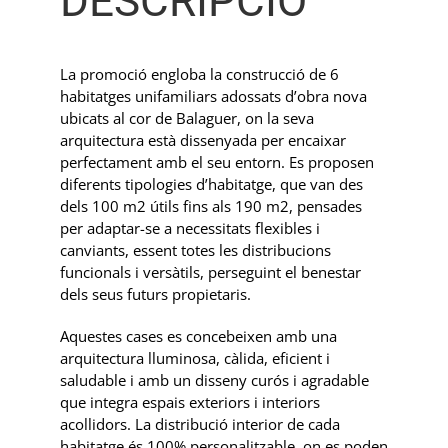
DESCRIPCIÓ
La promoció engloba la construcció de 6
habitatges unifamiliars adossats d’obra nova
ubicats al cor de Balaguer, on la seva
arquitectura està dissenyada per encaixar
perfectament amb el seu entorn.
Es proposen
diferents tipologies d’habitatge, que van des
dels 100 m2 útils fins als 190 m2, pensades
per adaptar-se a
necessitats flexibles i
canviants, essent t
otes les distribucions
funcionals i versàtils, perseguint el benestar
dels seus futurs propietaris.
Aquestes cases es concebeixen amb una
arquitectura
lluminosa, càlida, eficient i
saludable i amb un disseny curós i agradable
que integra espais exteriors i interiors
acollidors.
La
distribució interior de cada
habitatge és 100% personalitzable
, on es poden