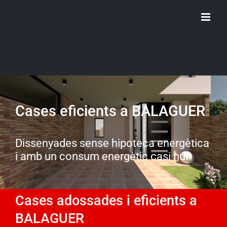
Skip
to
content
Cases eficients a BALAGUER
Dissenyades sense hipoteca energètica
i amb un consum energètic casi nul
Cases adossades i eficients a
BALAGUER