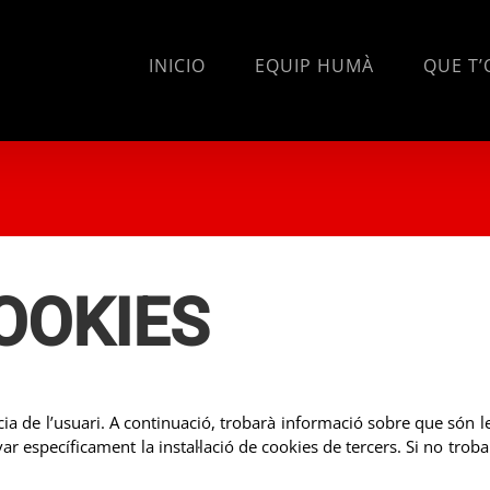
INICIO
EQUIP HUMÀ
QUE T’
OOKIES
cia de l’usuari. A continuació, trobarà informació sobre que són l
r específicament la instal·lació de cookies de tercers. Si no troba