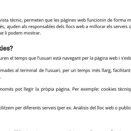
 vista tècnic, permeten que les pàgines web funcionin de forma m
ajuden als responsables dels llocs web a millorar els serveis qu
 que li podem mostrar.
kies?
en el temps que l’usuari està navegant per la pàgina web i s’esbor
s al terminal de l’usuari, per un temps més llarg, facilitant a
.
omés pot llegir la pròpia pàgina. Per exemple: cookies tècniqu
litzem per diferents serveis (per ex. Anàlisis del lloc web o publici