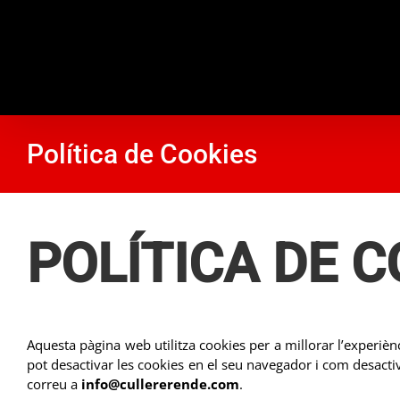
Skip
to
content
Política de Cookies
POLÍTICA DE C
Aquesta pàgina web utilitza cookies per a millorar l’experièn
pot desactivar les cookies en el seu navegador i com desactiva
correu a
info@cullererende.com
.