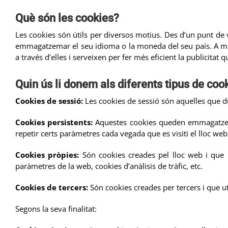
Què són les cookies?
Les cookies són útils per diversos motius. Des d’un punt de
emmagatzemar el seu idioma o la moneda del seu país. A més, 
a través d’elles i serveixen per fer més eficient la publicitat
Quin ús li donem als diferents tipus de coo
Cookies de sessió:
Les cookies de sessió són aquelles que dur
Cookies persistents:
Aquestes cookies queden emmagatzemade
repetir certs paràmetres cada vegada que es visiti el lloc web
Cookies pròpies:
Són cookies creades pel lloc web i que n
paràmetres de la web, cookies d’anàlisis de tràfic, etc.
Cookies de tercers:
Són cookies creades per tercers i que uti
Segons la seva finalitat: