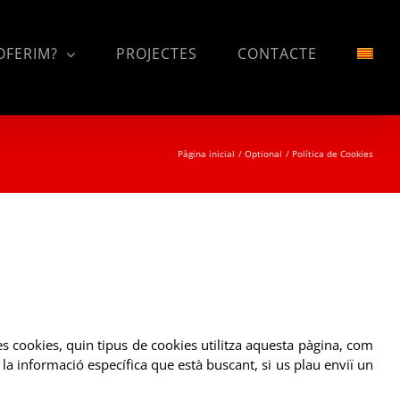
OFERIM?
PROJECTES
CONTACTE
Pàgina inicial
Optional
Política de Cookies
es cookies, quin tipus de cookies utilitza aquesta pàgina, com
 la informació específica que està buscant, si us plau enviï un