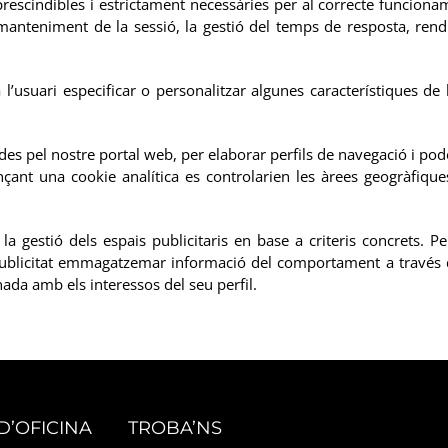
scindibles i estrictament necessàries per al correcte funcionamen
manteniment de la sessió, la gestió del temps de resposta, rendi
’usuari especificar o personalitzar algunes característiques de
ades pel nostre portal web, per elaborar perfils de navegació i pod
ançant una cookie analítica es controlarien les àrees geogràfiq
a gestió dels espais publicitaris en base a criteris concrets. Pe
 publicitat emmagatzemar informació del comportament a través de
onada amb els interessos del seu perfil.
D’OFICINA
TROBA’NS