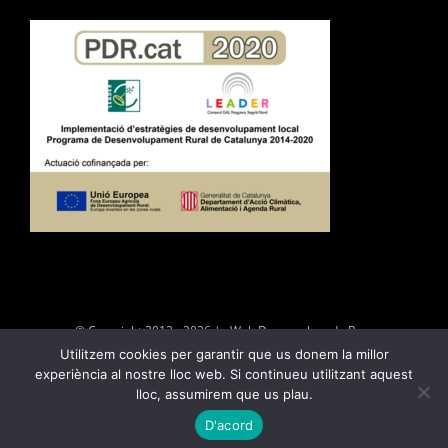
© Copyright 2012 -
2026 | Web Desenvolupada Per
Utilitzem cookies per garantir que us donem la millor
|
Política de privacitat
|
Política de
experiència al nostre lloc web. Si continueu utilitzant aquest
cookies
|
Avís legal i condicions d’ús
lloc, assumirem que us plau.
646719399
ENVIAR CORREU
D'acord