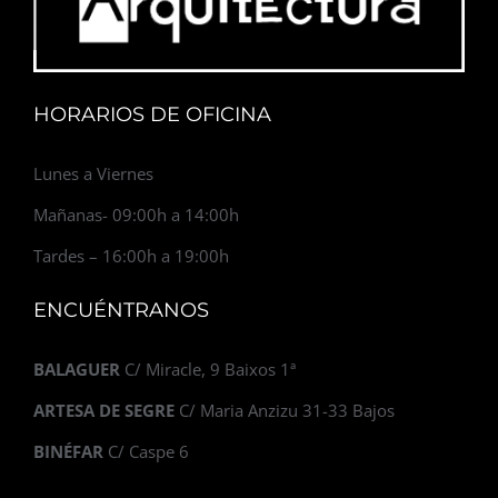
HORARIOS DE OFICINA
Lunes a Viernes
Mañanas- 09:00h a 14:00h
Tardes – 16:00h a 19:00h
ENCUÉNTRANOS
BALAGUER
C/ Miracle, 9 Baixos 1ª
ARTESA DE SEGRE
C/ Maria Anzizu 31-33 Bajos
BINÉFAR
C/ Caspe 6