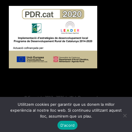
© Copyright 2012 -
2026 | Web Desarroyada por
Utilitzem cookies per garantir que us donem la millor
|
Política de privacitat
|
Política de
experiència al nostre lloc web. Si continueu utilitzant aquest
cookies
|
Avís legal i condicions d’ús
lloc, assumirem que us plau.
646719399
ENVIAR CORREO
D'acord