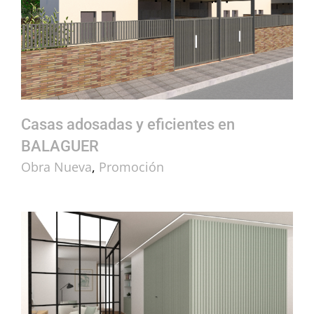
Casas adosadas y eficientes en BALAGUER
Casas adosadas y eficientes en
BALAGUER
Obra Nueva
,
Promoción