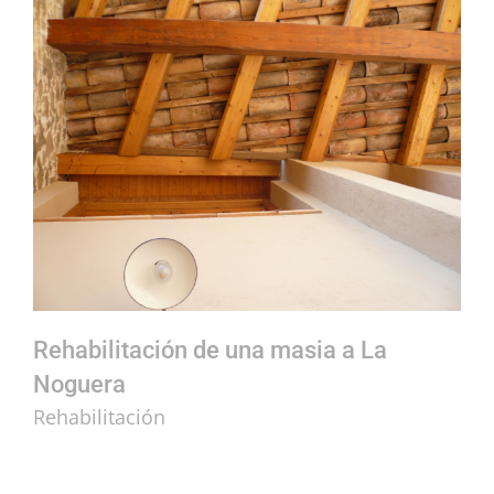
Rehabilitación de una masia a La Noguera
Rehabilitación de una masia a La
Noguera
Rehabilitación