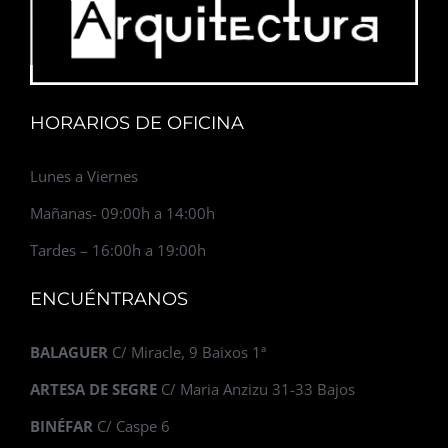
HORARIOS DE OFICINA
Lunes a Viernes
Mañanas- 09:00h a 14:00h
Tardes – 16:00h a 19:00h
ENCUÉNTRANOS
BALAGUER
C/ Miracle, 9 Baixos 1ª
ARTESA DE SEGRE
C/ Maria Anzizu 31-33 Bajos
BINÉFAR
C/ Caspe 6