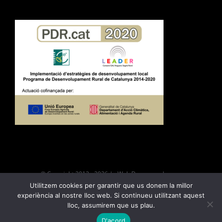
© Copyright 2012 -
2026 | Web Desarroyada por
Utilitzem cookies per garantir que us donem la millor
|
Política de privacitat
|
Política de
experiència al nostre lloc web. Si continueu utilitzant aquest
cookies
|
Avís legal i condicions d’ús
lloc, assumirem que us plau.
646719399
ENVIAR CORREO
D'acord