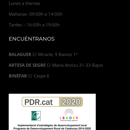
Lunes a Viernes
Mañanas- 09:00h a 14:00h
Tardes – 16:00h a 19:00h
ENCUÉNTRANOS
BALAGUER
C/ Miracle, 9 Baixos 1ª
ARTESA DE SEGRE
C/ Maria Anzizu 31-33 Bajos
BINÉFAR
C/ Caspe 6