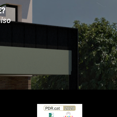
E?
iso