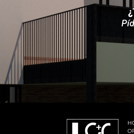
¿
Pí
H
O