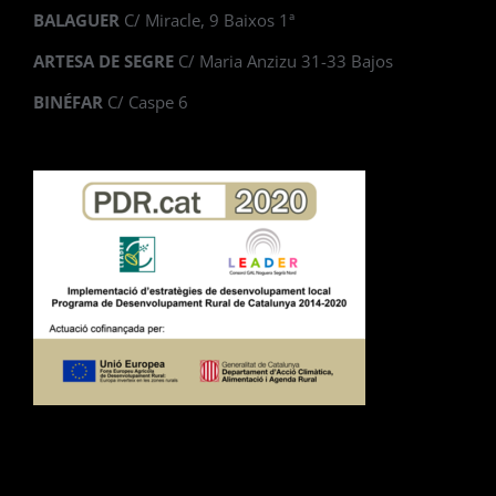
BALAGUER
C/ Miracle, 9 Baixos 1ª
ARTESA DE SEGRE
C/ Maria Anzizu 31-33 Bajos
BINÉFAR
C/ Caspe 6