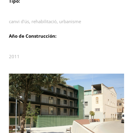
Tipo:
canvi d'ús
,
rehabilitació
,
urbanisme
Año de Construcción:
2011