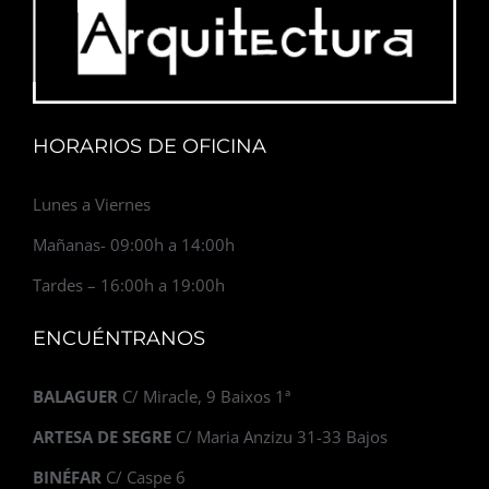
HORARIOS DE OFICINA
Lunes a Viernes
Mañanas- 09:00h a 14:00h
Tardes – 16:00h a 19:00h
ENCUÉNTRANOS
BALAGUER
C/ Miracle, 9 Baixos 1ª
ARTESA DE SEGRE
C/ Maria Anzizu 31-33 Bajos
BINÉFAR
C/ Caspe 6