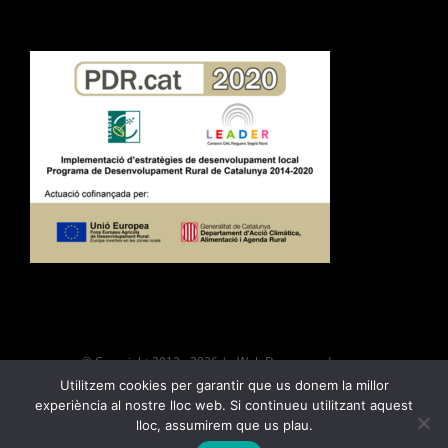
© Copyright 2012 -
2026 | Web Desarroyada por
Utilitzem cookies per garantir que us donem la millor
|
Política de privacitat
|
Política de
experiència al nostre lloc web. Si continueu utilitzant aquest
cookies
|
Avís legal i condicions d’ús
lloc, assumirem que us plau.