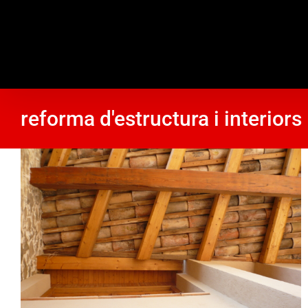
Skip
to
content
reforma d'estructura i interiors
Rehabilitació d’una masia a La Noguera