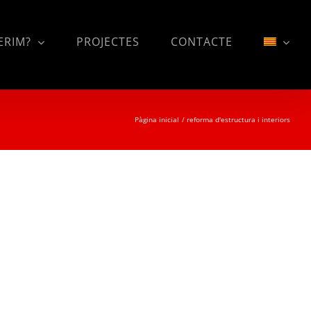
ERIM?
PROJECTES
CONTACTE
Pàgina inicial
reforma d'estructura i interiors